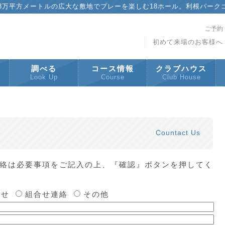
83万平方メートルの広大な敷地でプレーを楽しむ18ホール。利根パーク
ご予約
初めて来場のお客様へ
調べる
コース情報
クラブハウス
Look Up
Course
Club House
Countact Us
絡は必要事項をご記入の上、『確認』ボタンを押してく
わせ
組合せ連絡
その他