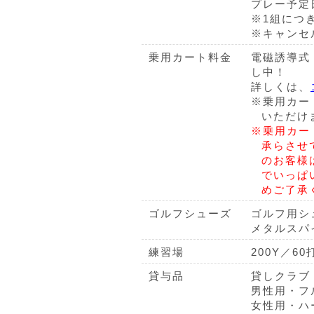
プレー予定
※1組につき
※キャンセ
乗用カート料金
電磁誘導式
し中！
詳しくは、
※乗用カー
いただけ
※乗用カー
承らさせ
のお客様
でいっぱ
めご了承
ゴルフシューズ
ゴルフ用シ
メタルスパ
練習場
200Y／6
貸与品
貸しクラブ
男性用・フル
女性用・ハー