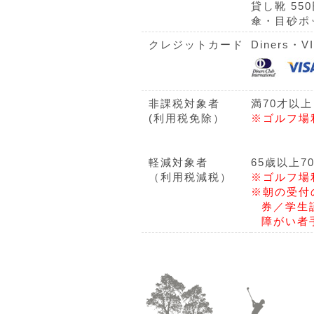
貸し靴 55
傘・目砂ポ
クレジットカード
Diners・
非課税対象者
満70才以
(利用税免除）
※ゴルフ場
軽減対象者
65歳以上7
（利用税減税）
※ゴルフ場
※朝の受付
券／学生
障がい者