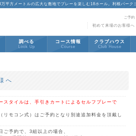
83万平方メートルの広大な敷地でプレーを楽しむ18ホール。利根パーク
ご予約
初めて来場のお客様へ
調べる
コース情報
クラブハウス
Look Up
Course
Club House
様へ
ースタイルは、手引きカートによるセルフプレーで
（リモコン式）はご予約となり別途追加料金を頂戴し
。
日ご予約で、3組以上の場合、