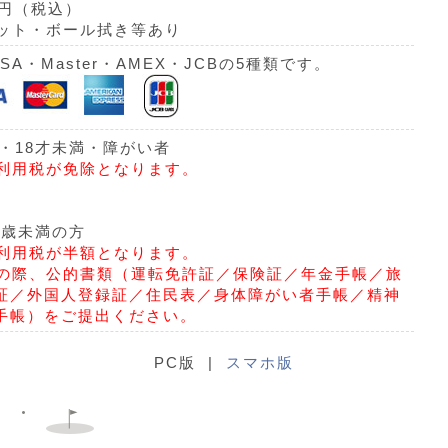
0円（税込）
ット・ボール拭き等あり
VISA・Master・AMEX・JCBの5種類です。
上・18才未満・障がい者
利用税が免除となります。
0歳未満の方
利用税が半額となります。
の際、公的書類（運転免許証／保険証／年金手帳／旅
証／外国人登録証／住民表／身体障がい者手帳／精神
手帳）をご提出ください。
PC版 |
スマホ版