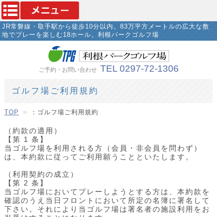
JR常磐線・取手駅から徒歩10分以内。83万平方メートルの広大な敷
地でプレーを楽しむ18ホール。利根パークゴルフ場
TEL 0297-72-1306
ご予約・お問い合わせ
ゴルフ場ご利用規約
TOP
：ゴルフ場ご利用規約
（約款の適用）
【第 1 条】
当ゴルフ場を利用される方（会員・非会員を問わず）
は、本約款に従ってご利用願うことといたします。
（利用契約の成立）
【第 2 条】
当ゴルフ場においてプレーしようとする方は、本約款を
確認のうえ当日フロントにおいて所定の名簿に署名して
下さい。それにより当ゴルフ場は署名者の施設利用をお