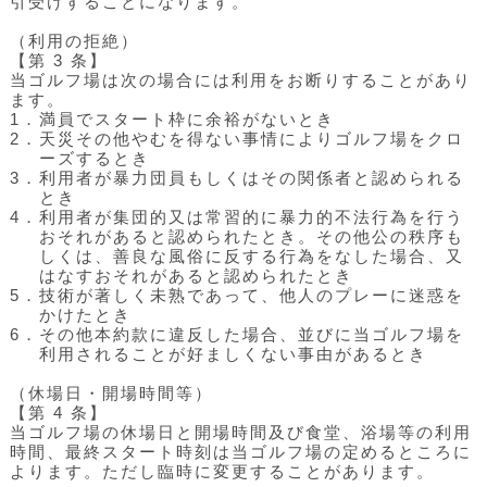
引受けすることになります。
（利用の拒絶）
【第 3 条】
当ゴルフ場は次の場合には利用をお断りすることがあり
ます。
1．
満員でスタート枠に余裕がないとき
2．
天災その他やむを得ない事情によりゴルフ場をクロ
ーズするとき
3．
利用者が暴力団員もしくはその関係者と認められる
とき
4．
利用者が集団的又は常習的に暴力的不法行為を行う
おそれがあると認められたとき。その他公の秩序も
しくは、善良な風俗に反する行為をなした場合、又
はなすおそれがあると認められたとき
5．
技術が著しく未熟であって、他人のプレーに迷惑を
かけたとき
6．
その他本約款に違反した場合、並びに当ゴルフ場を
利用されることが好ましくない事由があるとき
（休場日・開場時間等）
【第 4 条】
当ゴルフ場の休場日と開場時間及び食堂、浴場等の利用
時間、最終スタート時刻は当ゴルフ場の定めるところに
よります。ただし臨時に変更することがあります。