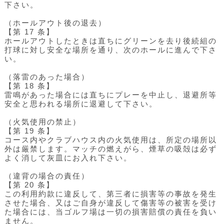
下さい。
（ホールアウト後の退去）
【第 17 条】
ホールアウトしたときは直ちにグリーンを去り後続組の
打球に対し安全な場所を通り、次のホールに進んで下さ
い。
（落雷のあった場合）
【第 18 条】
雷鳴があった場合には直ちにプレーを中止し、退避所等
安全と思われる場所に退避して下さい。
（火気使用の禁止）
【第 19 条】
コース内やクラブハウス内の火気使用は、所定の場所以
外は厳禁します。マッチの燃えがら、煙草の吸殻は必ず
よく消して灰皿にお入れ下さい。
（違背の場合の責任）
【第 20 条】
この利用約款に違反して、第三者に損害等の事故を発生
させた場合、又はご自身が違反して傷害等の被害を受け
た場合には、当ゴルフ場は一切の損害賠償の責任を負い
ません。