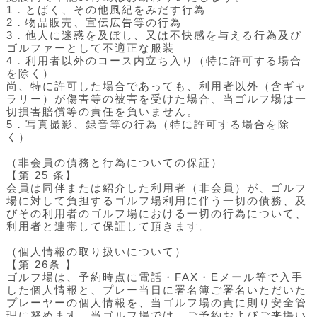
1．とばく、その他風紀をみだす行為
2．物品販売、宣伝広告等の行為
3．他人に迷惑を及ぼし、又は不快感を与える行為及び
ゴルファーとして不適正な服装
4．利用者以外のコース内立ち入り（特に許可する場合
を除く）
尚、特に許可した場合であっても、利用者以外（含ギャ
ラリー）が傷害等の被害を受けた場合、当ゴルフ場は一
切損害賠償等の責任を負いません。
5．写真撮影、録音等の行為（特に許可する場合を除
く）
（非会員の債務と行為についての保証）
【第 25 条】
会員は同伴または紹介した利用者（非会員）が、ゴルフ
場に対して負担するゴルフ場利用に伴う一切の債務、及
びその利用者のゴルフ場における一切の行為について、
利用者と連帯して保証して頂きます。
（個人情報の取り扱いについて）
【第 26条 】
ゴルフ場は、予約時点に電話・FAX・Eメール等で入手
した個人情報と、プレー当日に署名簿ご署名いただいた
プレーヤーの個人情報を、当ゴルフ場の責に則り安全管
理に努めます。当ゴルフ場では、ご予約およびご来場い