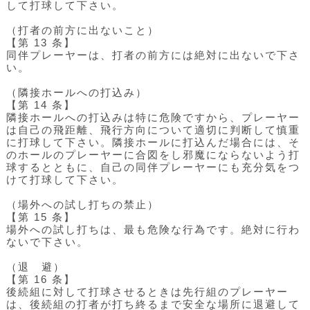
して打球して下さい。
（打者の前方に出ないこと）
【第 13 条】
同伴プレーヤーは、打者の前方には絶対に出ないで下さ
い。
（隣接ホールへの打込み）
【第 14 条】
隣接ホールへの打込みは特に危険ですから、プレーヤー
は自己の飛距離、飛行方向について適切に判断して慎重
に打球して下さい。隣接ホールに打込んだ場合には、そ
のホールのプレーヤーに合図をし邪魔にならないよう打
球するとともに、自己の同伴プレーヤーにも充分気をつ
けて打球して下さい。
（場外への試し打ちの禁止）
【第 15 条】
場外への試し打ちは、最も危険な行為です。絶対に行わ
ないで下さい。
（退 避）
【第 16 条】
後続組に対して打球させるときは先行組のプレーヤー
は、後続組の打者が打ち終るまで安全な場所に退避して