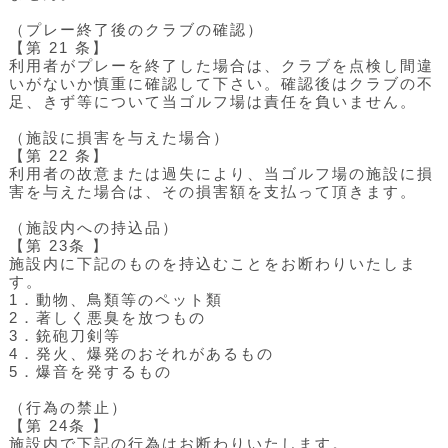
（プレー終了後のクラブの確認）
【第 21 条】
利用者がプレーを終了した場合は、クラブを点検し間違
いがないか慎重に確認して下さい。確認後はクラブの不
足、きず等について当ゴルフ場は責任を負いません。
（施設に損害を与えた場合）
【第 22 条】
利用者の故意または過失により、当ゴルフ場の施設に損
害を与えた場合は、その損害額を支払って頂きます。
（施設内への持込品）
【第 23条 】
施設内に下記のものを持込むことをお断わりいたしま
す。
1．
動物、鳥類等のペット類
2．
著しく悪臭を放つもの
3．
銃砲刀剣等
4．
発火、爆発のおそれがあるもの
5．
爆音を発するもの
（行為の禁止）
【第 24条 】
施設内で下記の行為はお断わりいたします。