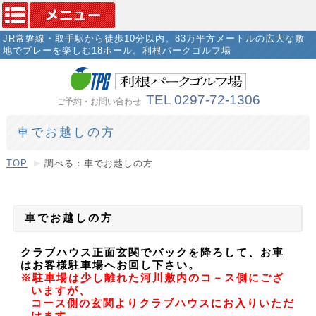
JR常磐線・取手駅から徒歩10分以内。83万平方メートルの広大な敷
地でプレーを楽しむ18ホール。利根パークゴルフ場
TEL 0297-72-1306
ご予約・お問い合わせ
車でお越しの方
TOP
調べる：車でお越しの方
車でお越しの方
クラブハウス正面玄関でバックを降ろして、お車
はお客様駐車場へお回し下さい。
※駐車場は少し離れた河川敷内のコ－ス側にござ
いますが、
コース側の玄関よりクラブハウスにお入りいただ
けます。