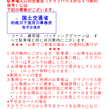
駐車場入口の交差点（クラブハウスから１つめの
信号）には
下記の看板がございます。
← 国土交通省
利根川下流河川事務所
取手出張所
・コース、練習場、パッティンググリーンは、す
べて駐車場と同じ河川敷内にございます。
★★★『お車でご来場の場合』の便利な裏ワザ
★★★
1.河川敷内にございます「駐車場」へお車をお止め
になり、キャディバッグはお車に残し、クラブハ
ウスへは手ぶらでお越しください。
2.お荷物を持ってクラブハウスで受付をしてくださ
い。（ロッカー有料となります。）
●乗用カートの場合
3.乗用カートをご利用のお客様は、クラブハウス前
より乗用カートに乗車し、電磁誘導にしたがって
土手を超えた駐車場前付近に停車して、キャディ
バッグをお積みになり、スタートホールまでお越
しください。（後続カートに注意してください）
●手引きカートの場合
3.クラブハウスから手引きカートをお持ちになり、