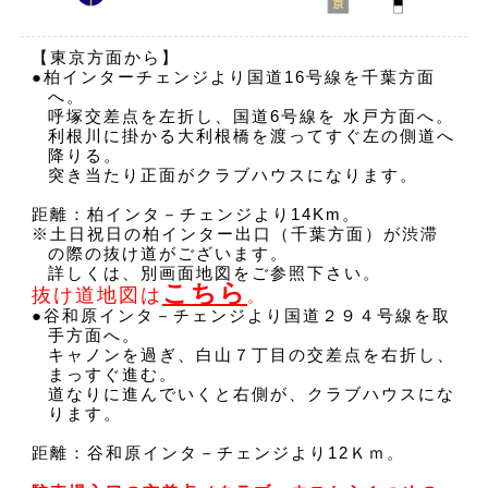
【東京方面から】
●柏インターチェンジより国道16号線を千葉方面
へ。
呼塚交差点を左折し、国道6号線を 水戸方面へ。
利根川に掛かる大利根橋を渡ってすぐ左の側道へ
降りる。
突き当たり正面がクラブハウスになります。
距離：柏インタ－チェンジより14Km。
※土日祝日の柏インター出口（千葉方面）が渋滞
の際の抜け道がございます。
詳しくは、別画面地図をご参照下さい。
こちら
抜け道地図は
。
●谷和原インタ－チェンジより国道２９４号線を取
手方面へ。
キャノンを過ぎ、白山７丁目の交差点を右折し、
まっすぐ進む。
道なりに進んでいくと右側が、クラブハウスにな
ります。
距離：谷和原インタ－チェンジより12Ｋｍ。